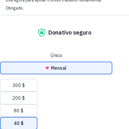
marinha
desde 1977
História
Voltar ao topo